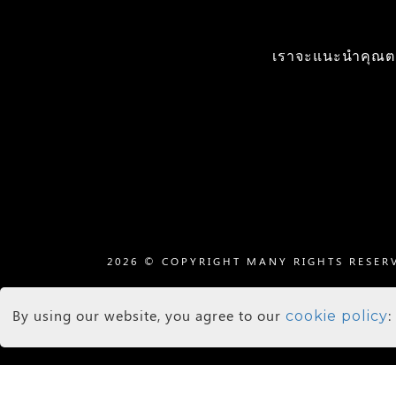
เราจะแนะนำคุณตล
2026 © COPYRIGHT MANY RIGHTS RESER
Agents Login
By using our website, you agree to our
:
cookie policy