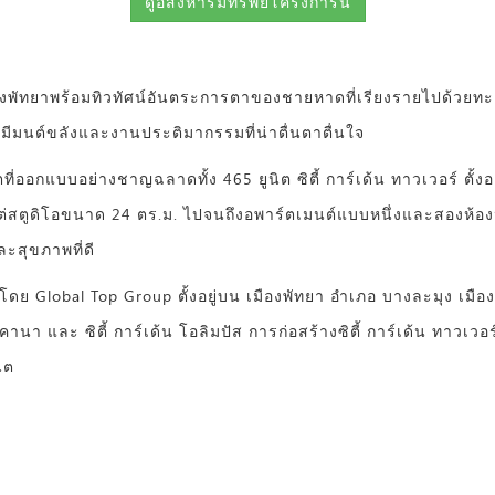
ดูอสังหาริมทรัพย์โครงการนี้
เมืองพัทยาพร้อมทิวทัศน์อันตระการตาของชายหาดที่เรียงรายไปด้ว
่มีมนต์ขลังและงานประติมากรรมที่น่าตื่นตาตื่นใจ
ออกแบบอย่างชาญฉลาดทั้ง 465 ยูนิต ซิตี้ การ์เด้น ทาวเวอร์ ตั้งอยู
ต่สตูดิโอขนาด 24 ตร.ม. ไปจนถึงอพาร์ตเมนต์แบบหนึ่งและสองห้องน
ะสุขภาพที่ดี
นาโดย Global Top Group ตั้งอยู่บน เมืองพัทยา อำเภอ บางละมุง เมื
ปิคานา และ ซิตี้ การ์เด้น โอลิมปัส การก่อสร้างซิตี้ การ์เด้น ทาว
ิต