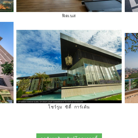
ฟิตเนส
โชว์รูม ซิตี้ การ์เด้น