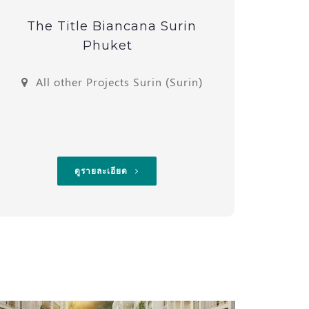
The Title Biancana Surin
Stu
Phuket
All other Projects Surin (Surin)
All O
ดูรายละเอียด